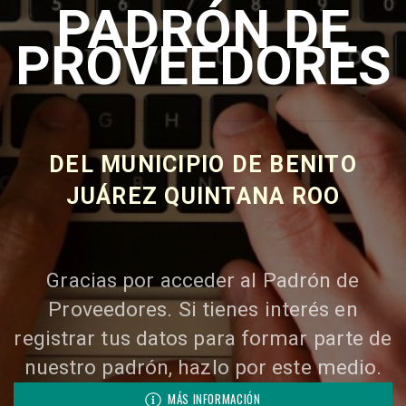
PADRÓN DE
Máscara
PROVEEDORES
de
lectura
Tipografía
Dislexia
DEL MUNICIPIO DE BENITO
JUÁREZ QUINTANA ROO
Resaltar
Enlaces
Ayuda
Gracias por acceder al Padrón de
de
voces
Proveedores. Si tienes interés en
registrar tus datos para formar parte de
nuestro padrón, hazlo por este medio.
MÁS INFORMACIÓN